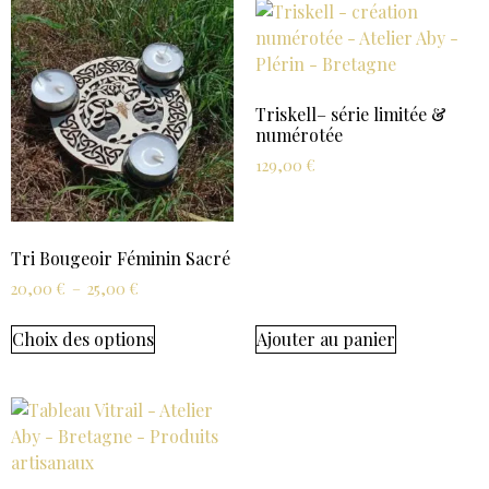
Triskell– série limitée &
numérotée
129,00
€
Tri Bougeoir Féminin Sacré
20,00
€
–
25,00
€
Choix des options
Ajouter au panier