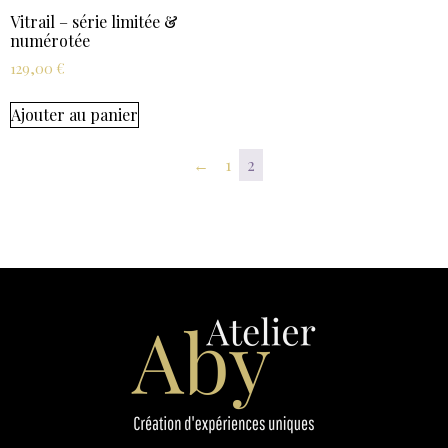
Vitrail – série limitée &
numérotée
129,00
€
Ajouter au panier
←
1
2