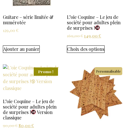
Guitare – série limitée &
L’oie Coquine – Le jeu de
numérotée
société pour adultes plein
de surprises !
129,00
€
169,00
€
149,00
€
Ajouter au panier
Choix des options
Promo !
Personnalisable
L’oie Coquine – Le jeu de
société pour adultes plein
de surprises !
Version
classique
90,00
€
80,00
€